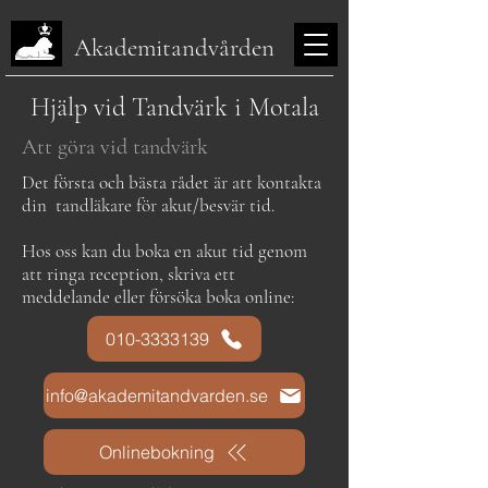
Akademitandvården
Hjälp vid Tandvärk i Motala
Att göra vid tandvärk
Det första och bästa rådet är att kontakta
din tandläkare för akut/besvär tid.
Hos oss kan du boka en akut tid genom
att ringa reception, skriva ett
meddelande eller försöka boka online:
010-3333139
info@akademitandvarden.se
Onlinebokning