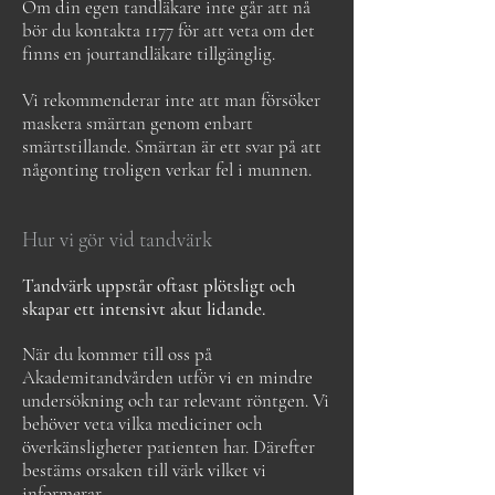
Om din egen tandläkare inte går att nå
bör du kontakta 1177 för att veta om det
finns en jourtandläkare tillgänglig.
Vi rekommenderar inte att man försöker
maskera smärtan genom enbart
smärtstillande. Smärtan är ett svar på att
någonting troligen verkar fel i munnen.
Hur vi gör vid tandvärk
Tandvärk uppstår oftast plötsligt och
skapar ett intensivt akut lidande.
När du kommer till oss på
Akademitandvården utför vi en mindre
undersökning och tar relevant röntgen. Vi
behöver veta vilka mediciner och
överkänsligheter patienten har. Därefter
bestäms orsaken till värk vilket vi
informerar.