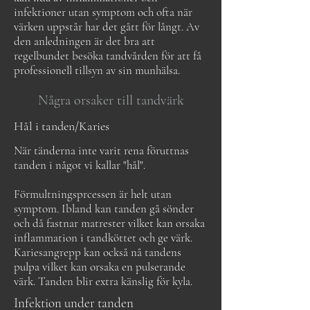
infektioner utan symptom och ofta när
värken uppstår har det gått för långt.
Av
den anledningen är det bra att
regelbundet besöka tandvården för att få
professionell tillsyn av sin munhälsa.
Några orsaker till tandvärk
Hål i tanden/Karies
När tänderna inte varit rena föruttnas
tanden i något vi kallar "hål".
Förmultningsprcessen är helt utan
symptom. Ibland kan tanden gå sönder
och då fastnar matrester vilket kan orsaka
inflammation i tandköttet och ge värk.
Kariesangrepp kan också nå tandens
pulpa vilket kan orsaka en pulserande
värk. Tanden blir extra känslig för kyla.
Infektion under tanden