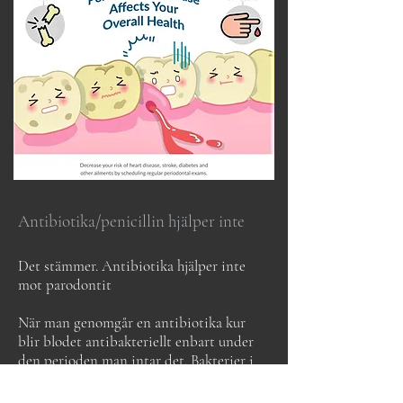
Antibiotika/penicillin hjälper inte
Det stämmer. Antibiotika hjälper inte
mot parodontit
När man genomgår en antibiotika kur
blir blodet antibakteriellt enbart under
den perioden man intar det. Bakterier i
blodomloppet dör men bakterierna som
finns på rötterna och tänder kan inte nås