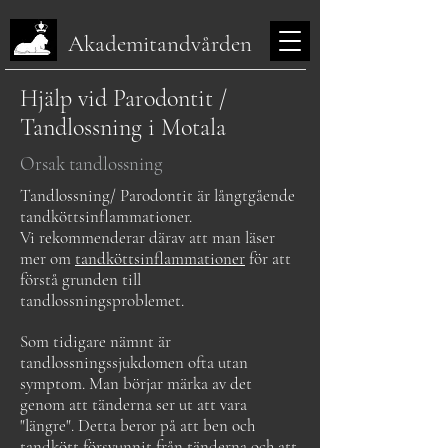
Akademitandvården
Hjälp vid Parodontit /
Tandlossning i Motala
Orsak tandlossning
Tandlossning/ Parodontit är långtgående
tandköttsinflammationer.
Vi rekommenderar därav att man läser
mer om
tandköttsinflammationer
för att
förstå grunden till
tandlossningsproblemet.
Som tidigare nämnt är
tandlossningssjukdomen ofta utan
symptom. Man börjar märka av det
genom att tänderna ser ut att vara
"längre". Detta beror på att ben och
tandkött försvunnit från tänderna och att