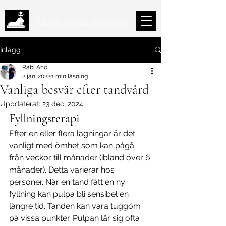
Akademitandvården
Inlägg
Rabi Aho
2 jan. 2022
1 min läsning
Vanliga besvär efter tandvård
Uppdaterat:
23 dec. 2024
Fyllningsterapi
Efter en eller flera lagningar är det 
vanligt med ömhet som kan pågå 
från veckor till månader (ibland över 6 
månader). Detta varierar hos 
personer. När en tand fått en ny 
fyllning kan pulpa bli sensibel en 
längre tid. Tanden kan vara tuggöm 
på vissa punkter. Pulpan lär sig ofta 