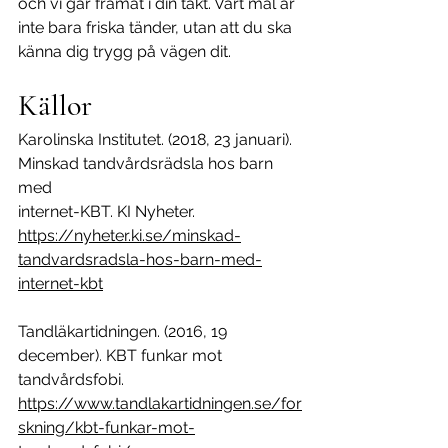
och vi går framåt i din takt. Vårt mål är 
inte bara friska tänder, utan att du ska 
känna dig trygg på vägen dit.
Källor
Karolinska Institutet. (2018, 23 januari). 
Minskad tandvårdsrädsla hos barn 
med
internet-KBT. KI Nyheter.
https://nyheter.ki.se/minskad-
tandvardsradsla-hos-barn-med-
internet-kbt
Tandläkartidningen. (2016, 19 
december). KBT funkar mot 
tandvårdsfobi.
https://www.tandlakartidningen.se/for
skning/kbt-funkar-mot-