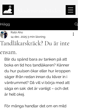
Akademitandvården
Inlägg
Rabi Aho
14 dec. 2025
3 min läsning
Tandläkarskräck? Du är inte
ensam.
Blir du spänd bara av tanken på att 
boka en tid hos tandläkaren? Känner 
du hur pulsen ökar eller hur kroppen 
säger ifrån redan innan du kliver in i 
väntrummet? Då vill vi börja med att 
säga en sak: det är vanligt – och det 
är helt okej.
För många handlar det om en mild 