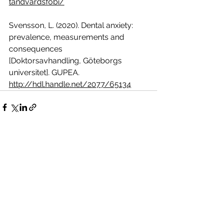
tandvardsfobi/
Svensson, L. (2020). Dental anxiety: 
prevalence, measurements and 
consequences
[Doktorsavhandling, Göteborgs 
universitet]. GUPEA. 
http://hdl.handle.net/2077/65134
Visa alla
Senaste inlägg